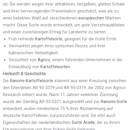
ist. Sie werden wegen ihrer attraktiven, tiefgelben, glatten Schale
und ihrer hervorragenden Präsentation geschätzt, was sie zu
einer beliebten Wahl auf verschiedenen
europäischen
Märkten
macht. Diese Sorte wurde entwickelt, um gute Verzehrqualitäten
und einen zuverlässigen Ertrag für Landwirte zu bieten.
Früh reifende
Kartoffelsorte
, geeignet für die frühe Ernte.
Vermarktet wegen ihres optischen Reizes und ihrer
kulinarischen Vielseitigkeit.
Gezüchtet von
Agrico
, einem führenden Unternehmen in der
Entwicklung von
Kartoffelsorten
.
Herkunft & Geschichte
Die
Ranomi-Kartoffelsorte
stammt aus einer Kreuzung zwischen
den Elternlinien AR 93-3379 und AR 95-0319, die 2002 von Agrico
Research initiiert wurde. Nach 11 Jahren selektiver Züchtung
wurde der Sämling AR 03-0221 ausgewählt und zur
Ranomi-Sorte
entwickelt, wobei mindestens 75 % ihrer Abstammung auf
deutsche Kartoffellinien zurückzuführen sind. Sie erbt auch
Eigenschaften der niederländischen
Sorte Arielle
, die zu ihrem
Ertragspotenzial und ihrer frühen Reife beitragen.